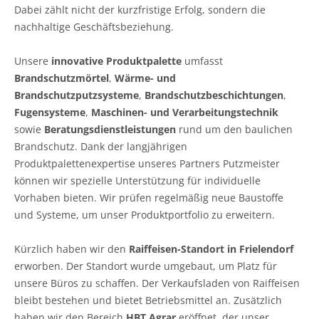
Dabei zählt nicht der kurzfristige Erfolg, sondern die
nachhaltige Geschäftsbeziehung.
Unsere
innovative Produktpalette
umfasst
Brandschutzmörtel
,
Wärme- und
Brandschutzputzsysteme
,
Brandschutzbeschichtungen
,
Fugensysteme
,
Maschinen- und Verarbeitungstechnik
sowie
Beratungsdienstleistungen
rund um den baulichen
Brandschutz. Dank der langjährigen
Produktpalettenexpertise unseres Partners Putzmeister
können wir spezielle Unterstützung für individuelle
Vorhaben bieten. Wir prüfen regelmäßig neue Baustoffe
und Systeme, um unser Produktportfolio zu erweitern.
Kürzlich haben wir den
Raiffeisen-Standort in Frielendorf
erworben. Der Standort wurde umgebaut, um Platz für
unsere Büros zu schaffen. Der Verkaufsladen von Raiffeisen
bleibt bestehen und bietet Betriebsmittel an. Zusätzlich
haben wir den Bereich
HBT Agrar
eröffnet, der unser