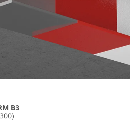
RM B3
300)