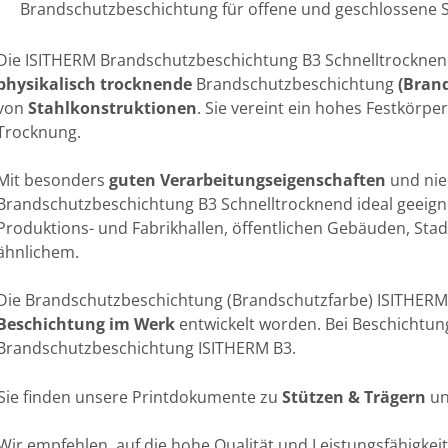
Brandschutzbeschichtung für offene und geschlossene S
Die ISITHERM Brandschutzbeschichtung B3 Schnelltrocknend
physikalisch trocknende
Brandschutzbeschichtung
(
Brand
von
Stahlkonstruktionen
. Sie vereint ein hohes Festkörp
Trocknung.
Mit besonders
guten Verarbeitungseigenschaften
und nie
Brandschutzbeschichtung B3 Schnelltrocknend ideal geeign
Produktions- und Fabrikhallen, öffentlichen Gebäuden, Sta
ähnlichem.
Die Brandschutzbeschichtung (Brandschutzfarbe) ISITHERM 
Beschichtung im Werk
entwickelt worden. Bei Beschichtun
Brandschutzbeschichtung ISITHERM B3.
Sie finden unsere Printdokumente zu
Stützen & Trägern
un
Wir empfehlen, auf die hohe Qualität und Leistungsfähigke