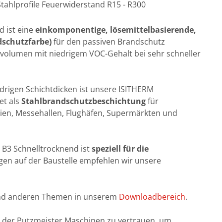
tahlprofile Feuerwiderstand R15 - R300
 ist eine
einkomponentige, lösemittelbasierende,
schutzfarbe
)
für den passiven Brandschutz
ervolumen mit niedrigem VOC-Gehalt bei sehr schneller
drigen Schichtdicken ist unsere ISITHERM
et als
Stahlbrandschutzbeschichtung
für
dien, Messehallen, Flughäfen, Supermärkten und
B3 Schnelltrocknend ist
speziell für die
gen auf der Baustelle empfehlen wir unsere
d anderen Themen in unserem
Downloadbereich
.
it der Putzmeister Maschinen zu vertrauen, um