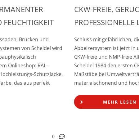
PERMANENTER
CKW-FREIE, GER
 FEUCHTIGKEIT
PROFESSIONELLE
Fassaden, Brücken und
Schluss mit gefährlichen, 
Systemen von Scheidel wird
Abbeizersystem ist jetzt in
 bauphysikalisch
CKW-freie und NMP-freie Alt
rem Onlineshop: RAL-
Scheidel 1984 den ersten C
Hochleistungs-Schutzlacke.
Maßstäbe bei Umweltverträgl
Farbe, das aus perfekt
materialschonend und hoch 
MEHR LESEN
0